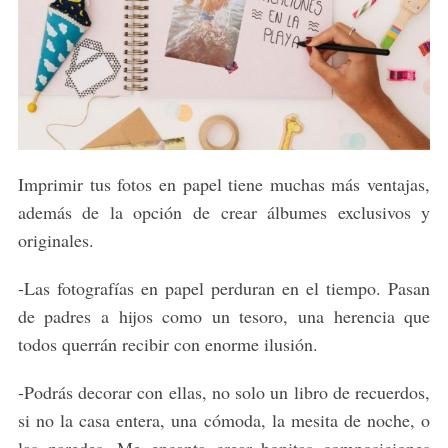
Imprimir tus fotos en papel tiene muchas más ventajas,
además de la opción de crear álbumes exclusivos y
originales.
-Las fotografías en papel perduran en el tiempo. Pasan
S
de padres a hijos como un tesoro, una herencia que
e
a
todos querrán recibir con enorme ilusión.
r
c
-Podrás decorar con ellas, no solo un libro de recuerdos,
h
si no la casa entera, una cómoda, la mesita de noche, o
f
las paredes. Me encanta crear bonitas composiciones