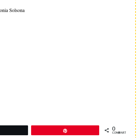
onia Solsona
0
Twittear
Pin
COMPARTIR