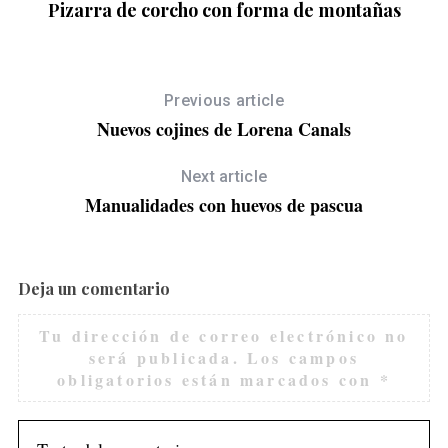
o
Pizarra de corcho con forma de montañas
r
:
Previous article
Nuevos cojines de Lorena Canals
Next article
Manualidades con huevos de pascua
Deja un comentario
Tu dirección de correo electrónico no
será publicada.
Los campos
obligatorios están marcados con
*