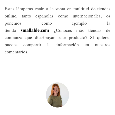
Estas lámparas están a la venta en multitud de tiendas
online, tanto españolas como internacionales, os
ponemos como ejemplo la
smallable.com
tienda
¿Conoces más tiendas de
confianza que distribuyan este producto? Si quieres
puedes compartir la información en nuestros
comentarios.
S
e
a
r
c
h
f