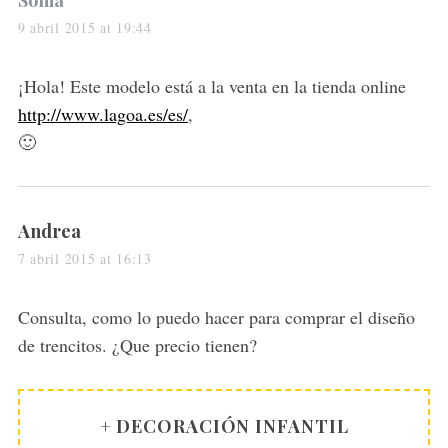
Sonia
a
9 abril 2015 at 19:44
y
s
¡Hola! Este modelo está a la venta en la tienda online
:
http://www.lagoa.es/es/
,
🙂
s
Andrea
a
7 abril 2015 at 16:13
y
s
Consulta, como lo puedo hacer para comprar el diseño
:
de trencitos. ¿Que precio tienen?
+ DECORACIÓN INFANTIL