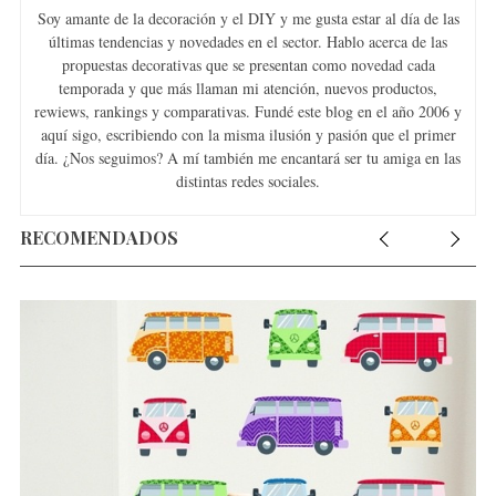
Soy amante de la decoración y el DIY y me gusta estar al día de las
últimas tendencias y novedades en el sector. Hablo acerca de las
propuestas decorativas que se presentan como novedad cada
temporada y que más llaman mi atención, nuevos productos,
S
rewiews, rankings y comparativas. Fundé este blog en el año 2006 y
e
aquí sigo, escribiendo con la misma ilusión y pasión que el primer
a
día. ¿Nos seguimos? A mí también me encantará ser tu amiga en las
r
distintas redes sociales.
c
h
RECOMENDADOS
f
o
r
: