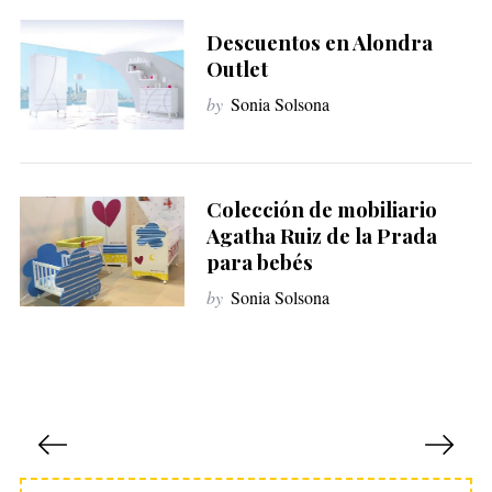
Descuentos en Alondra
Outlet
by
Sonia Solsona
Colección de mobiliario
Agatha Ruiz de la Prada
para bebés
by
Sonia Solsona
P
a
g