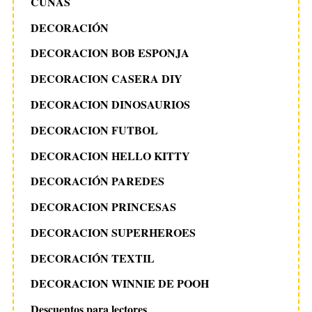
CUNAS
s
S
DECORACIÓN
e
a
DECORACION BOB ESPONJA
r
DECORACION CASERA DIY
c
h
DECORACION DINOSAURIOS
f
o
DECORACION FUTBOL
r
DECORACION HELLO KITTY
:
DECORACIÓN PAREDES
DECORACION PRINCESAS
DECORACION SUPERHEROES
DECORACIÓN TEXTIL
DECORACION WINNIE DE POOH
Descuentos para lectores