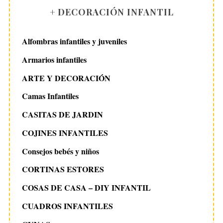
i
+ DECORACIÓN INFANTIL
n
a
Alfombras infantiles y juveniles
c
Armarios infantiles
i
ARTE Y DECORACIÓN
ó
n
Camas Infantiles
d
CASITAS DE JARDIN
e
COJINES INFANTILES
e
n
Consejos bebés y niños
t
CORTINAS ESTORES
r
COSAS DE CASA – DIY INFANTIL
a
CUADROS INFANTILES
d
a