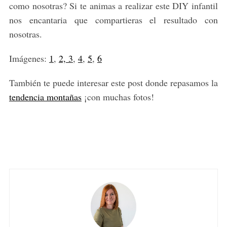
como nosotras? Si te animas a realizar este DIY infantil
nos encantaria que compartieras el resultado con
nosotras.
Imágenes:
1
,
2, 3
,
4
,
5
,
6
También te puede interesar este post donde repasamos la
S
tendencia montañas
¡con muchas fotos!
e
a
r
c
h
f
o
r
: