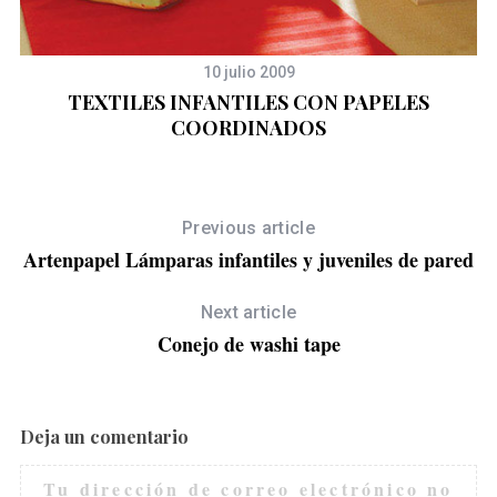
10 julio 2009
TEXTILES INFANTILES CON PAPELES
COORDINADOS
Previous article
Artenpapel Lámparas infantiles y juveniles de pared
Next article
Conejo de washi tape
Deja un comentario
S
e
Tu dirección de correo electrónico no