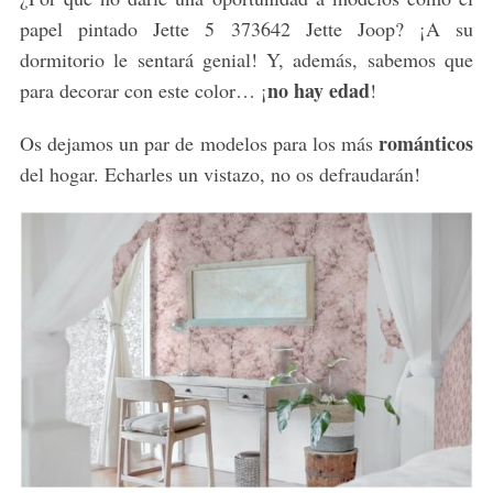
f
papel pintado Jette 5 373642 Jette Joop? ¡A su
o
dormitorio le sentará genial! Y, además, sabemos que
r
no hay edad
para decorar con este color… ¡
!
:
románticos
Os dejamos un par de modelos para los más
del hogar. Echarles un vistazo, no os defraudarán!