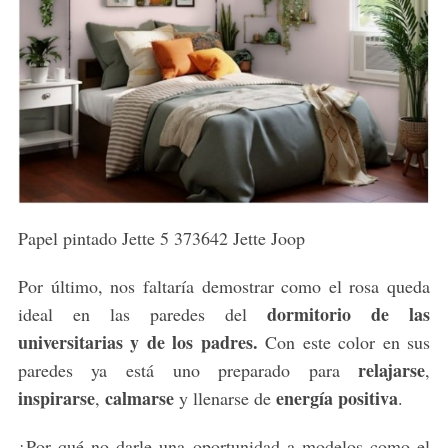
Papel pintado Jette 5 373642 Jette Joop
Por último, nos faltaría demostrar como el rosa queda
dormitorio de las
ideal en las paredes del
S
universitarias y de los padres.
Con este color en sus
e
relajarse
paredes ya está uno preparado para
,
a
inspirarse
calmarse
energía positiva
,
y llenarse de
.
r
c
¿Por qué no darle una oportunidad a modelos como el
h