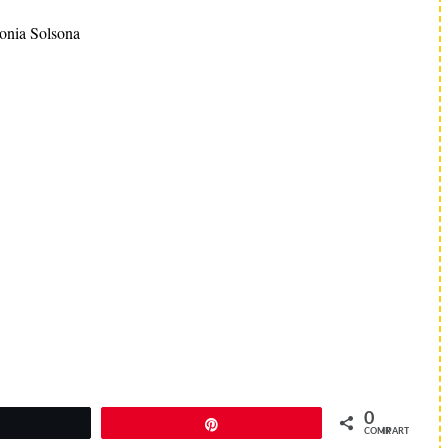
onia Solsona
0
Twittear
Pin
COMPARTIR