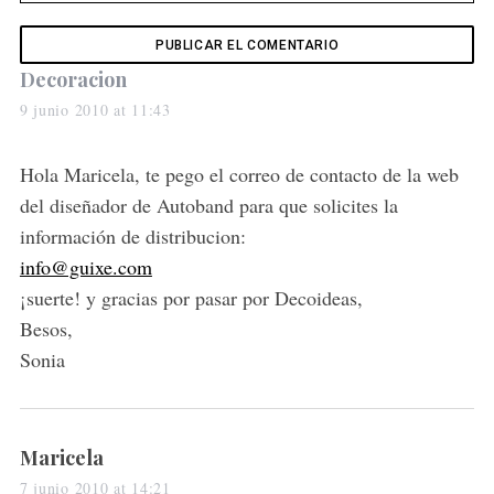
s
Decoracion
a
9 junio 2010 at 11:43
y
s
Hola Maricela, te pego el correo de contacto de la web
:
del diseñador de Autoband para que solicites la
información de distribucion:
info@guixe.com
¡suerte! y gracias por pasar por Decoideas,
Besos,
Sonia
s
Maricela
a
7 junio 2010 at 14:21