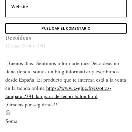
:
s
Decoideas
a
12 junio 2018 at 7:51
y
s
¡Buenos días! Sentimos informarte que Decoideas no
:
tiene tienda, somos un blog informativo y escribimos
desde España. El producto que te interesa está a la venta
en la tienda online
https://www.e-glue.fr/es/otras-
lamparas/391-lampara-de-techo-balon.html
¡Gracias por seguirnos!!!
😀
Sonia