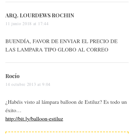
s
ARQ. LOURDEWS ROCHIN
a
11 junio 2018 at 17:44
y
s
BUENDÍA, FAVOR DE ENVIAR EL PRECIO DE
:
LAS LAMPARA TIPO GLOBO AL CORREO
s
Rocío
a
14 octubre 2013 at 9:04
y
s
¿Habéis visto al lámpara balloon de Estiluz? Es todo un
:
éxito…
http://bit.ly/balloon-estiluz