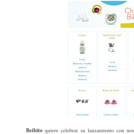
S
e
a
r
c
h
f
o
r
:
Beibito
quiere celebrar su lanzamiento con nos