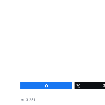
Compartir
Twittear
3
3.251