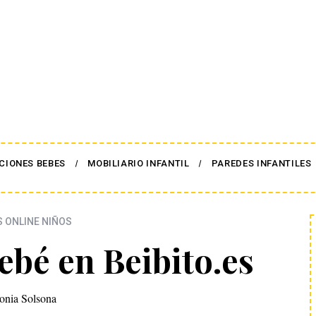
CIONES BEBES
MOBILIARIO INFANTIL
PAREDES INFANTILES
S ONLINE NIÑOS
ebé en Beibito.es
onia Solsona