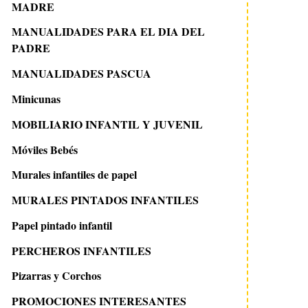
MADRE
MANUALIDADES PARA EL DIA DEL
PADRE
MANUALIDADES PASCUA
Minicunas
28 julio 2014
6 septiembre 2016
MOBILIARIO INFANTIL Y JUVENIL
Placas de puerta
Diseño Batman en
Móviles Bebés
artesanales KdeKids
Murales infantiles de papel
MURALES PINTADOS INFANTILES
Papel pintado infantil
PERCHEROS INFANTILES
Pizarras y Corchos
PROMOCIONES INTERESANTES