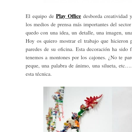
Play Office
El equipo de
desborda creatividad y
los medios de prensa más importantes del sector
S
quedo con una idea, un detalle, una imagen, una
e
Hoy os quiero mostrar el trabajo que hicieron 
a
paredes de su oficina. Esta decoración ha sido 
r
c
tenemos a montones por los cajones. ¿No te pare
h
peque, una palabra de ánimo, una silueta, etc…
f
esta técnica.
o
r
: