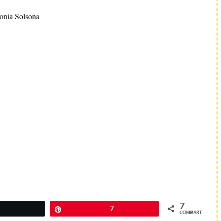
onia Solsona
7
Twittear
Pin
7
COMPARTIR