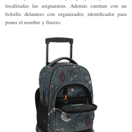
localizadas las asignaturas. Además cuentan con un
bolsillo delantero con organizador, identificador para
S
poner el nombre y llavero.
e
a
r
c
h
f
o
r
: