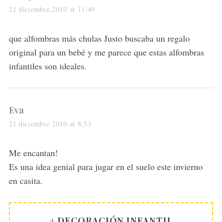
a
21 diciembre 2010 at 11:49
y
s
que alfombras más chulas Justo buscaba un regalo
:
original para un bebé y me parece que estas alfombras
infantiles son ideales.
s
Eva
a
21 diciembre 2010 at 8:53
y
s
Me encantan!
:
Es una idea genial para jugar en el suelo este invierno
en casita.
+ DECORACIÓN INFANTIL