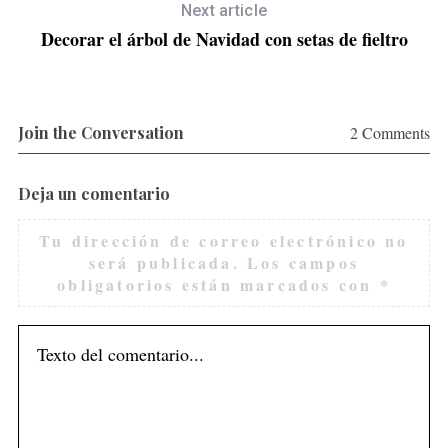
Next article
Decorar el árbol de Navidad con setas de fieltro
Join the Conversation
2 Comments
Deja un comentario
Tu dirección de correo electrónico no
S
será publicada.
Los campos
e
obligatorios están marcados con
*
a
r
c
h
f
o
r
: