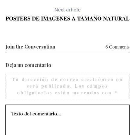
Next article
POSTERS DE IMAGENES A TAMAÑO NATURAL
Join the Conversation
6 Comments
Deja un comentario
Tu dirección de correo electrónico no
será publicada.
Los campos
obligatorios están marcados con
*
S
e
a
r
c
h
f