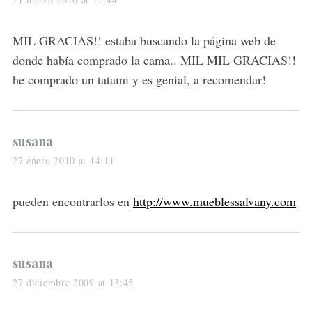
y
s
MIL GRACIAS!! estaba buscando la página web de
:
donde había comprado la cama.. MIL MIL GRACIAS!!
he comprado un tatami y es genial, a recomendar!
s
susana
a
27 enero 2010 at 14:11
y
s
pueden encontrarlos en
http://www.mueblessalvany.com
:
s
susana
a
27 diciembre 2009 at 13:45
y