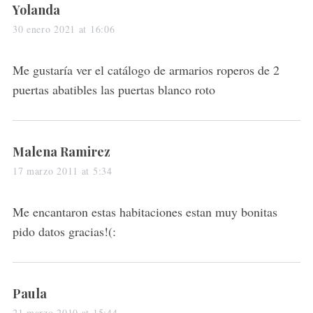
s
Yolanda
a
30 enero 2021 at 16:06
y
s
Me gustaría ver el catálogo de armarios roperos de 2
:
puertas abatibles las puertas blanco roto
s
Malena Ramirez
a
17 marzo 2011 at 5:34
y
s
Me encantaron estas habitaciones estan muy bonitas
:
pido datos gracias!(:
s
Paula
a
21 marzo 2010 at 15:44