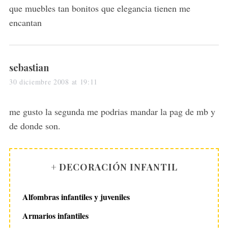
s
que muebles tan bonitos que elegancia tienen me
:
encantan
s
sebastian
a
30 diciembre 2008 at 19:11
y
s
me gusto la segunda me podrias mandar la pag de mb y
:
de donde son.
+ DECORACIÓN INFANTIL
Alfombras infantiles y juveniles
Armarios infantiles