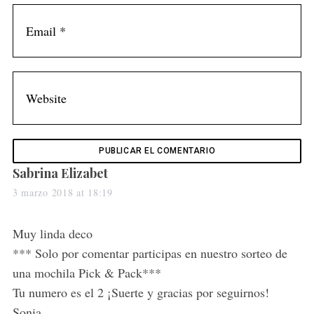
s
Sabrina Elizabet
a
3 marzo 2018 at 18:19
y
s
Muy linda deco
:
*** Solo por comentar participas en nuestro sorteo de
una mochila Pick & Pack***
Tu numero es el 2 ¡Suerte y gracias por seguirnos!
Sonia