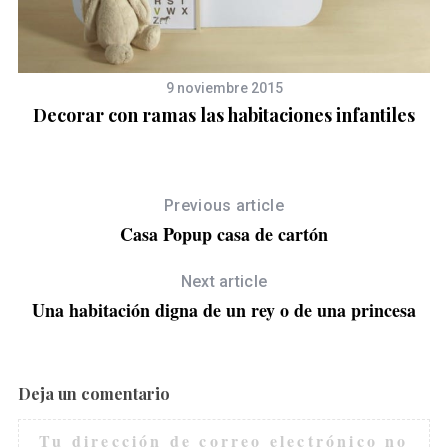
9 noviembre 2015
Decorar con ramas las habitaciones infantiles
Previous article
Casa Popup casa de cartón
Next article
Una habitación digna de un rey o de una princesa
Deja un comentario
S
e
Tu dirección de correo electrónico no