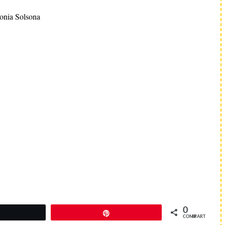
onia Solsona
0
Twittear
Pin
COMPARTIR