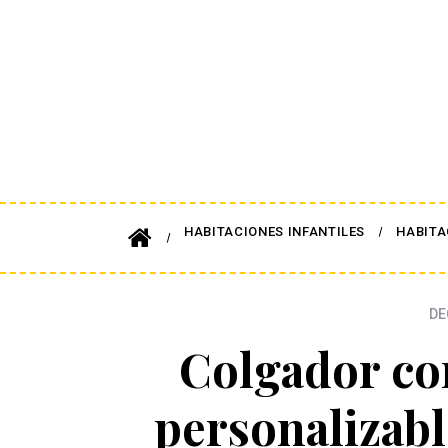
HABITACIONES INFANTILES
HABITA
DE
Colgador co
personalizab