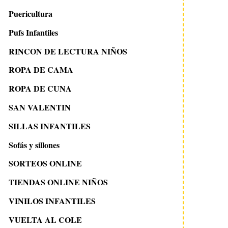
Puericultura
Pufs Infantiles
RINCON DE LECTURA NIÑOS
ROPA DE CAMA
ROPA DE CUNA
23 abril 2009
29 abril 2010
DIA INTERNACIONAL DEL
Diy: Lámpara infan
SAN VALENTIN
LIBRO
SILLAS INFANTILES
Sofás y sillones
SORTEOS ONLINE
TIENDAS ONLINE NIÑOS
VINILOS INFANTILES
VUELTA AL COLE