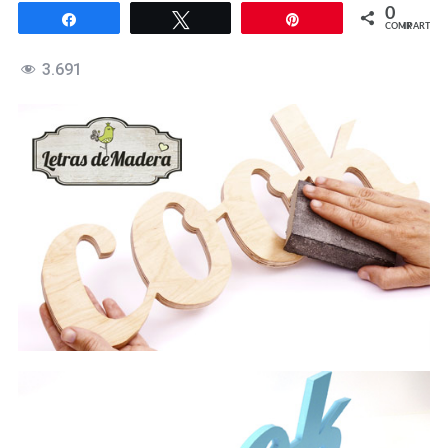
0
Compartir
Twittear
Pin
COMPARTIR
3.691