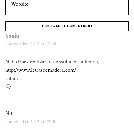
a
r
c
h
f
s
Sonia
o
a
8 noviembre 2013 at 13:48
r
y
:
s
Nat: debes realizar tu consulta en la tienda,
:
http://www.letrasdemadera.com/
saludos,
🙂
s
Nat
a
4 noviembre 2013 at 22:00
y