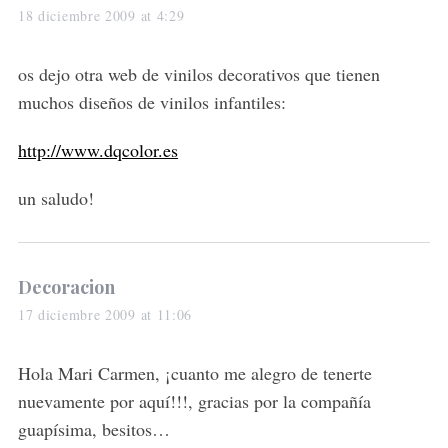
a
18 diciembre 2009 at 4:29
y
s
os dejo otra web de vinilos decorativos que tienen
:
muchos diseños de vinilos infantiles:
http://www.dqcolor.es
un saludo!
s
Decoracion
a
17 diciembre 2009 at 11:06
y
s
Hola Mari Carmen, ¡cuanto me alegro de tenerte
:
nuevamente por aquí!!!, gracias por la compañía
guapísima, besitos…