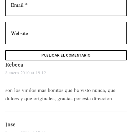
s
Rebeca
a
8 enero 2010 at 19:12
y
s
son los vinilos mas bonitos que he visto nunca, que
:
dulces y que originales, gracias por esta direccion
s
Jose