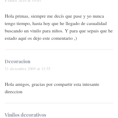
a
8 enero 2010 at 19:01
y
s
Hola primas, siempre me decís que pase y yo nunca
:
tengo tiempo, hasta hoy que he llegado de casualidad
buscando un vinilo para niños. Y para que sepais que he
estado aquí os dejo este comentario ,)
S
e
a
s
Decoracion
r
a
c
21 diciembre 2009 at 13:55
h
y
f
s
Hola amigos, gracias por compartir esta intesante
o
:
direccion
r
:
s
Vinilos decorativos