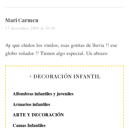
s
Mari Carmen
a
17 diciembre 2009 at 10:50
y
s
Ay que chulos los vinilos, esas gotitas de lluvia !! ese
:
globo volador !! Tienen algo especial. Un abrazo
+ DECORACIÓN INFANTIL
Alfombras infantiles y juveniles
Armarios infantiles
ARTE Y DECORACIÓN
Camas Infantiles