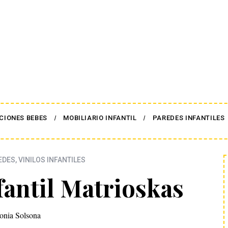
CIONES BEBES
MOBILIARIO INFANTIL
PAREDES INFANTILES
EDES
,
VINILOS INFANTILES
fantil Matrioskas
onia Solsona