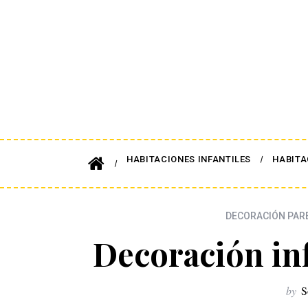
HABITACIONES INFANTILES
HABITA
DECORACIÓN PAR
Decoración in
by
S