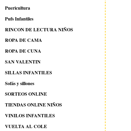
Puericultura
Pufs Infantiles
RINCON DE LECTURA NIÑOS
ROPA DE CAMA
13 julio 2009
31 diciembre 2013
ESTANTERIA LETRAS
Simpático cabecero
ROPA DE CUNA
vinilo
SAN VALENTIN
SILLAS INFANTILES
Sofás y sillones
SORTEOS ONLINE
TIENDAS ONLINE NIÑOS
VINILOS INFANTILES
VUELTA AL COLE