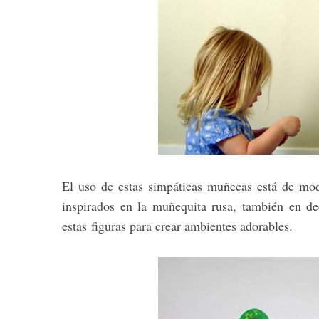
S
e
a
r
c
h
f
o
El uso de estas simpáticas muñecas está de mo
r
inspirados en la muñequita rusa, también en de
:
estas figuras para crear ambientes adorables.