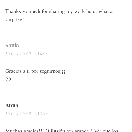
y
s
Thanks so much for sharing my work here, what a
:
surprise!
s
Sonia
a
30 mayo 2012 at 14:08
y
s
Gracias a ti por seguirnos¡¡¡
:
🙂
s
Anna
a
30 mayo 2012 at 12:59
y
s
Muchas gracias!!! Q ilusión tan grande!! Ver que los