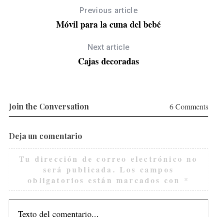
Previous article
Móvil para la cuna del bebé
Next article
Cajas decoradas
S
Join the Conversation
6 Comments
e
a
r
Deja un comentario
c
h
Tu dirección de correo electrónico no
f
será publicada.
Los campos
o
obligatorios están marcados con
*
r
: