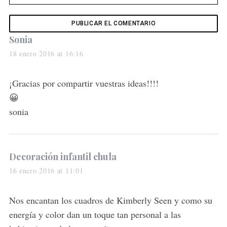
s
Sonia
a
18 enero 2016 at 16:16
y
s
¡Gracias por compartir vuestras ideas!!!!
:
😀
sonia
s
Decoración infantil chula
a
16 enero 2016 at 11:01
y
s
Nos encantan los cuadros de Kimberly Seen y como su
:
energía y color dan un toque tan personal a las