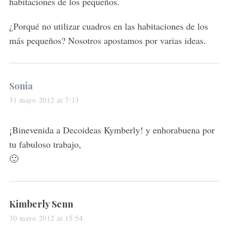
habitaciones de los pequeños.
¿Porqué no utilizar cuadros en las habitaciones de los
más pequeños? Nosotros apostamos por varias ideas.
s
Sonia
a
31 mayo 2012 at 7:13
y
s
¡Binevenida a Decoideas Kymberly! y enhorabuena por
:
tu fabuloso trabajo,
🙂
s
Kimberly Senn
a
30 mayo 2012 at 15:54