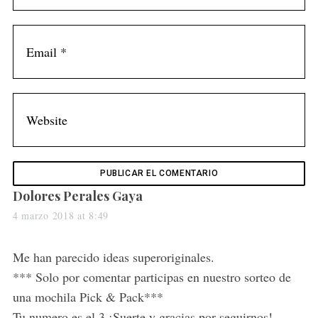
S
e
a
r
c
h
f
o
s
Dolores Perales Gaya
r
a
4 marzo 2018 at 8:49
:
y
s
Me han parecido ideas superoriginales.
:
*** Solo por comentar participas en nuestro sorteo de
una mochila Pick & Pack***
Tu numero es el 3 ¡Suerte y gracias por seguirnos!