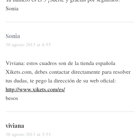
Sonia
s
Sonia
a
30 agosto 2013 at 6:55
y
s
Viviana: estos cuadros son de la tienda española
:
Xikets.com, debes contactar directamente para resolver
tus dudas, te pego la dirección de su web oficial:
http://www.xikets.com/es/
besos
s
viviana
a
30 agosto 2013 at 5:53