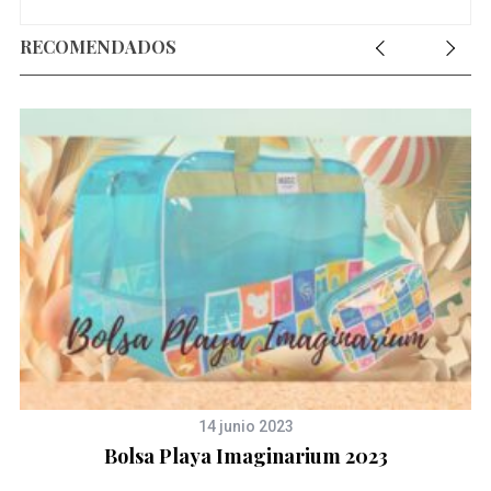
RECOMENDADOS
S
e
a
r
c
h
14 junio 2023
f
Bolsa Playa Imaginarium 2023
o