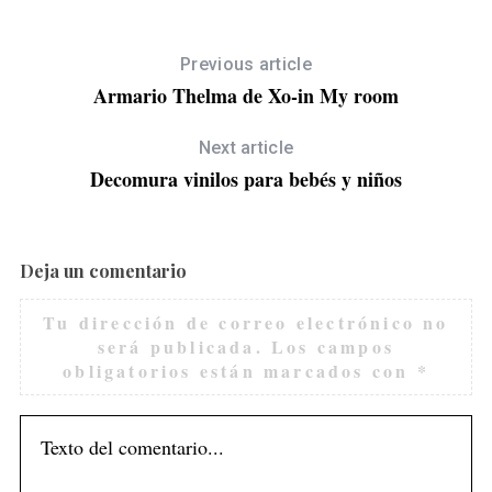
r
:
Previous article
Armario Thelma de Xo-in My room
Next article
Decomura vinilos para bebés y niños
Deja un comentario
Tu dirección de correo electrónico no
será publicada.
Los campos
obligatorios están marcados con
*