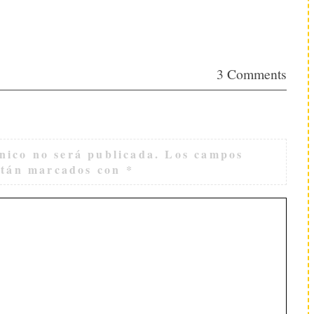
3 Comments
nico no será publicada.
Los campos
están marcados con
*