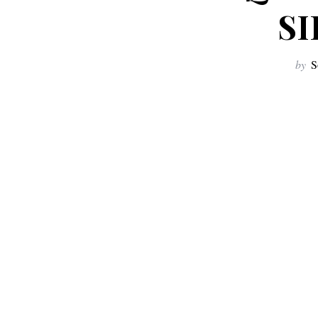
SI
by
S