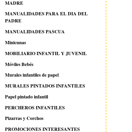
MADRE
MANUALIDADES PARA EL DIA DEL
PADRE
MANUALIDADES PASCUA
Minicunas
MOBILIARIO INFANTIL Y JUVENIL
Móviles Bebés
29 agosto 2021
23 febrero 2011
Murales infantiles de papel
Camas Abatibles, la mejor
Imaginaierro
opción para habitaciones
MURALES PINTADOS INFANTILES
juveniles pequeñas
Papel pintado infantil
PERCHEROS INFANTILES
Pizarras y Corchos
PROMOCIONES INTERESANTES