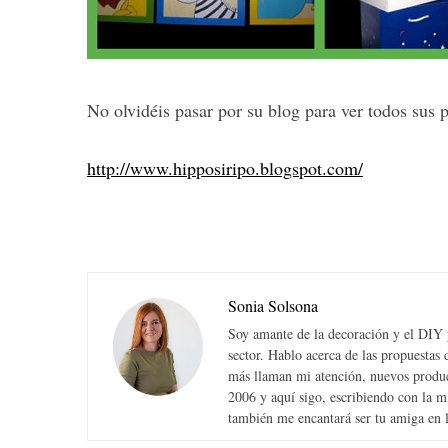
No olvidéis pasar por su blog para ver todos sus 
http://www.hipposiripo.blogspot.com/
Sonia Solsona
Soy amante de la decoración y el DIY y
sector. Hablo acerca de las propuesta
más llaman mi atención, nuevos produc
2006 y aquí sigo, escribiendo con la 
también me encantará ser tu amiga en la