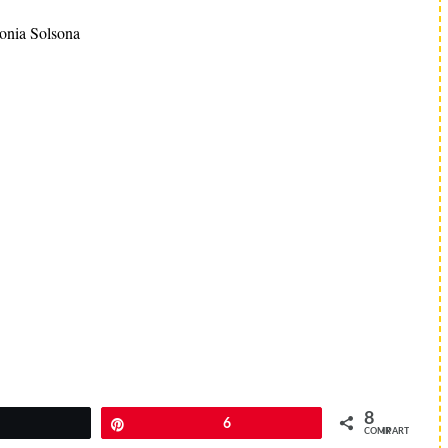
onia Solsona
8
Pin
6
COMPARTIR