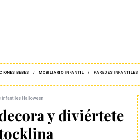
CIONES BEBES
MOBILIARIO INFANTIL
PAREDES INFANTILES
infantiles Halloween
decora y diviértete
tocklina