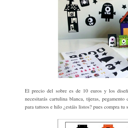
S
e
a
r
c
h
f
o
r
:
El precio del sobre es de 10 euros y los dise
necesitarás cartulina blanca, tijeras, pegamento
para tattoos e hilo ¿estáis listos? pues compra tu