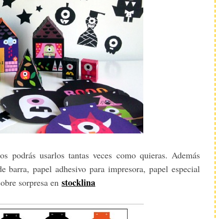
ños podrás usarlos tantas veces como quieras. Además
 de barra, papel adhesivo para impresora, papel especial
stocklina
 sobre sorpresa en