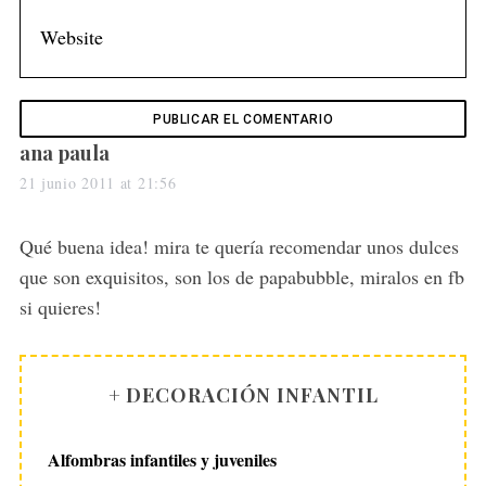
r
:
s
ana paula
a
21 junio 2011 at 21:56
y
s
Qué buena idea! mira te quería recomendar unos dulces
:
que son exquisitos, son los de papabubble, miralos en fb
si quieres!
+ DECORACIÓN INFANTIL
Alfombras infantiles y juveniles