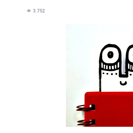
3.752