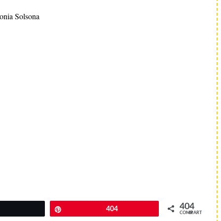
onia Solsona
404
Twittear
Pin
404
COMPARTIR