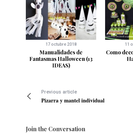
17 octubre 2018
11 o
er un
Manualidades de
Como deco
oween
Fantasmas Halloween (13
Ha
IDEAS)
Previous article
Pizarra y mantel individual
Join the Conversation