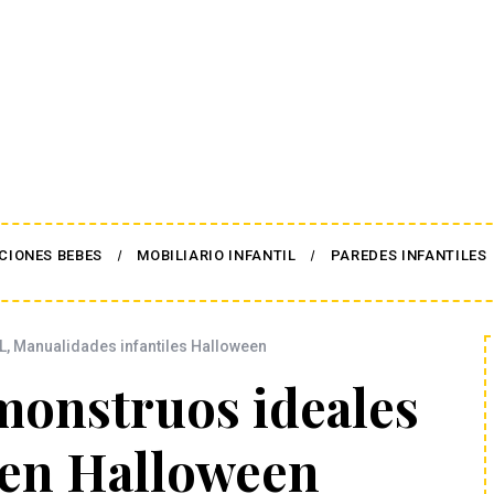
CIONES BEBES
MOBILIARIO INFANTIL
PAREDES INFANTILES
L
,
Manualidades infantiles Halloween
monstruos ideales
 en Halloween