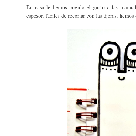
En casa le hemos cogido el gusto a las manua
espesor, fáciles de recortar con las tijeras, hem
S
e
a
r
c
h
f
o
r
: