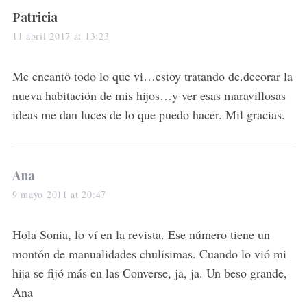
s
Patricia
a
11 abril 2017 at 13:23
y
s
Me encantö todo lo que vi…estoy tratando de.decorar la
:
nueva habitaciön de mis hijos…y ver esas maravillosas
ideas me dan luces de lo que puedo hacer. Mil gracias.
s
Ana
a
9 mayo 2011 at 20:47
y
s
Hola Sonia, lo ví en la revista. Ese número tiene un
:
montón de manualidades chulísimas. Cuando lo vió mi
hija se fijó más en las Converse, ja, ja. Un beso grande,
Ana