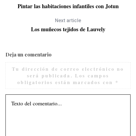
Pintar las habitaciones infantiles con Jotun
S
Next article
e
Los muñecos tejidos de Lauvely
a
r
c
h
Deja un comentario
f
o
Tu dirección de correo electrónico no
r
será publicada.
Los campos
:
obligatorios están marcados con
*