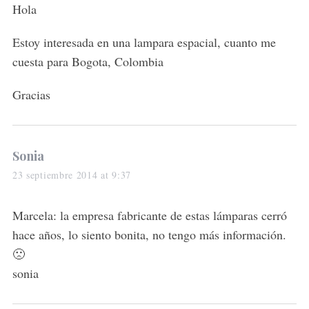
s
Hola
:
Estoy interesada en una lampara espacial, cuanto me
cuesta para Bogota, Colombia
Gracias
s
Sonia
a
23 septiembre 2014 at 9:37
y
s
Marcela: la empresa fabricante de estas lámparas cerró
:
hace años, lo siento bonita, no tengo más información.
🙁
sonia