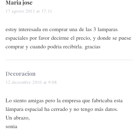
s
Maria jose
a
17 agosto 2011 at 17:11
y
s
estoy interesada en comprar una de las 3 lamparas
:
espaciales por favor decirme el precio, y donde se puese
comprar y cuando podria recibirla. gracias
s
Decoracion
a
12 diciembre 2010 at 9:08
y
s
Lo siento amigas pero la empresa que fabricaba esta
:
lámpara espacial ha cerrado y no tengo más datos.
Un abrazo,
sonia