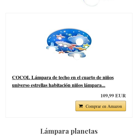
S
e
COCOL Lámpara de techo en el cuarto de niños
a
universo estrellas habitación niños lámpara...
r
c
109,99 EUR
h
f
Comprar en Amazon
o
r
:
Lámpara planetas