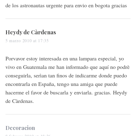
:
de los astronautas urgente para envio en bogota gracias
s
Heydy de Càrdenas
a
5 marzo 2010 at 17:35
y
s
Porvavor estoy interesada en una lampara especial, yo
:
vivo en Guatemala me han informado que aquí no podrè
conseguirla, serìan tan finos de indicarme donde puedo
encontrarla en España, tengo una amiga que puede
hacerme el favor de buscarla y enviarla. gracias. Heydy
de Càrdenas.
s
Decoracion
a