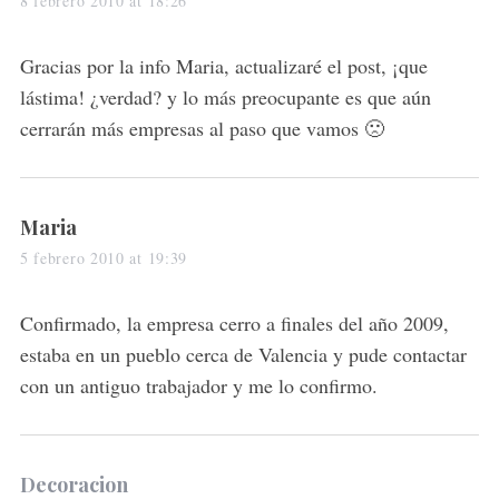
8 febrero 2010 at 18:26
y
s
Gracias por la info Maria, actualizaré el post, ¡que
:
lástima! ¿verdad? y lo más preocupante es que aún
cerrarán más empresas al paso que vamos 🙁
s
Maria
a
5 febrero 2010 at 19:39
y
s
Confirmado, la empresa cerro a finales del año 2009,
:
estaba en un pueblo cerca de Valencia y pude contactar
con un antiguo trabajador y me lo confirmo.
s
Decoracion