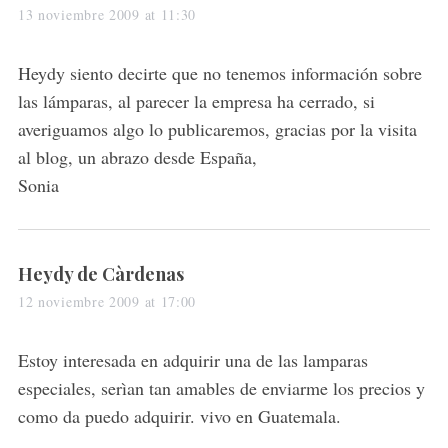
a
13 noviembre 2009 at 11:30
y
s
Heydy siento decirte que no tenemos información sobre
:
las lámparas, al parecer la empresa ha cerrado, si
averiguamos algo lo publicaremos, gracias por la visita
al blog, un abrazo desde España,
Sonia
s
Heydy de Càrdenas
a
12 noviembre 2009 at 17:00
y
s
Estoy interesada en adquirir una de las lamparas
:
especiales, serìan tan amables de enviarme los precios y
como da puedo adquirir. vivo en Guatemala.