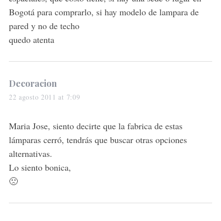
Bogotá para comprarlo, si hay modelo de lampara de
pared y no de techo
quedo atenta
s
Decoracion
a
22 agosto 2011 at 7:09
y
s
Maria Jose, siento decirte que la fabrica de estas
:
lámparas cerró, tendrás que buscar otras opciones
alternativas.
Lo siento bonica,
🙁