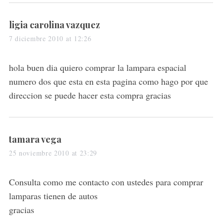
s
ligia carolina vazquez
a
7 diciembre 2010 at 12:26
y
s
hola buen dia quiero comprar la lampara espacial
:
numero dos que esta en esta pagina como hago por que
direccion se puede hacer esta compra gracias
s
tamara vega
a
25 noviembre 2010 at 23:29
y
s
Consulta como me contacto con ustedes para comprar
:
lamparas tienen de autos
gracias