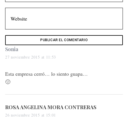
s
Sonia
a
27 noviembre 2015 at 11:53
y
s
Esta empresa cerró… lo siento guapa…
:
🙁
s
ROSA ANGELINA MORA CONTRERAS
a
26 noviembre 2015 at 15:01
y