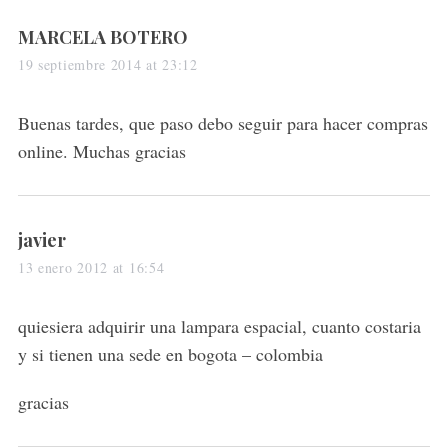
s
MARCELA BOTERO
a
19 septiembre 2014 at 23:12
y
s
Buenas tardes, que paso debo seguir para hacer compras
:
online. Muchas gracias
s
javier
a
13 enero 2012 at 16:54
y
s
quiesiera adquirir una lampara espacial, cuanto costaria
:
y si tienen una sede en bogota – colombia
gracias