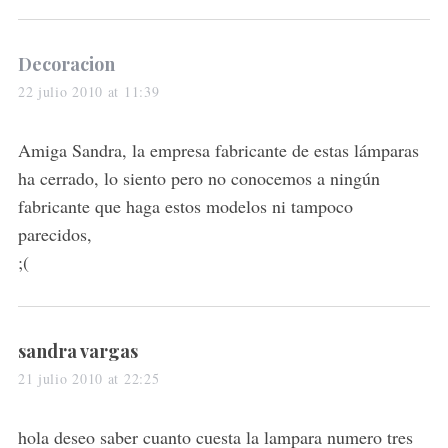
s
Decoracion
a
22 julio 2010 at 11:39
y
s
Amiga Sandra, la empresa fabricante de estas lámparas
:
ha cerrado, lo siento pero no conocemos a ningún
fabricante que haga estos modelos ni tampoco
parecidos,
;(
s
sandra vargas
a
21 julio 2010 at 22:25
y
s
hola deseo saber cuanto cuesta la lampara numero tres