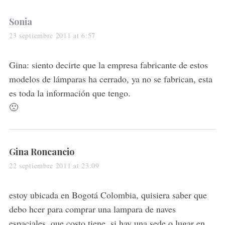
s
Sonia
a
23 septiembre 2011 at 6:57
y
s
Gina: siento decirte que la empresa fabricante de estos
:
modelos de lámparas ha cerrado, ya no se fabrican, esta
es toda la información que tengo.
🙁
s
Gina Roncancio
a
22 septiembre 2011 at 23:09
y
s
estoy ubicada en Bogotá Colombia, quisiera saber que
:
debo hcer para comprar una lampara de naves
espaciales, que costo tiene, si hay una sede o lugar en