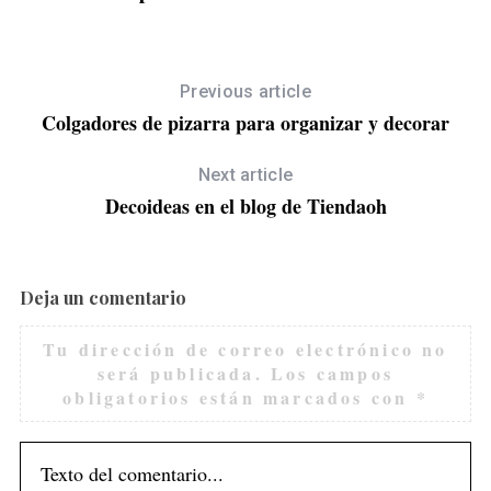
Previous article
S
Colgadores de pizarra para organizar y decorar
e
a
Next article
r
Decoideas en el blog de Tiendaoh
c
h
f
o
Deja un comentario
r
:
Tu dirección de correo electrónico no
será publicada.
Los campos
obligatorios están marcados con
*