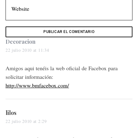
s
Decoracion
a
22 julio 2010 at 11:34
y
s
Amigos aqui tenéis la web oficial de Facebox para
:
solicitar información:
http://www.bmfacebox.com/
s
lilos
a
22 julio 2010 at 2:29
y