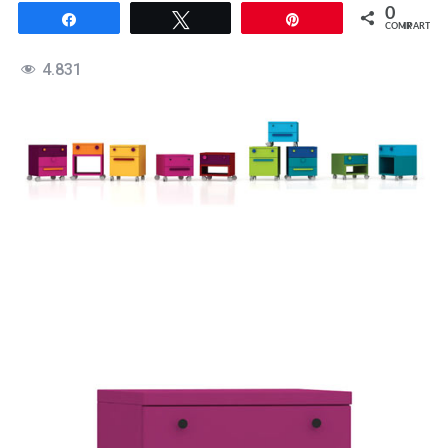
0
Compartir
Twittear
Pin
COMPARTIR
4.831