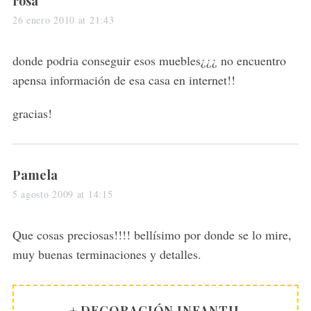
rosa
a
26 enero 2010 at 21:43
y
s
donde podria conseguir esos muebles¿¿¿ no encuentro
:
apensa información de esa casa en internet!!
gracias!
s
Pamela
a
5 agosto 2009 at 14:15
y
s
Que cosas preciosas!!!! bellísimo por donde se lo mire,
:
muy buenas terminaciones y detalles.
+ DECORACIÓN INFANTIL