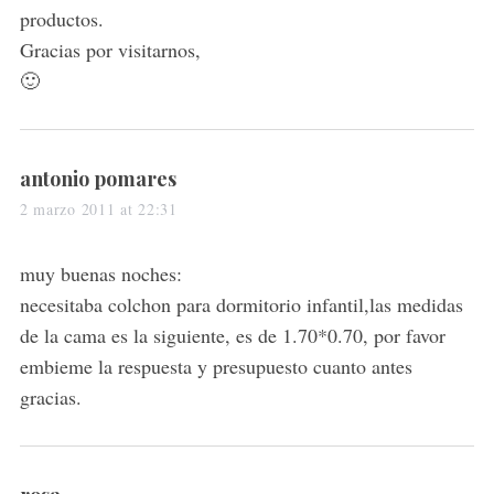
productos.
Gracias por visitarnos,
🙂
s
antonio pomares
a
2 marzo 2011 at 22:31
y
s
muy buenas noches:
:
necesitaba colchon para dormitorio infantil,las medidas
de la cama es la siguiente, es de 1.70*0.70, por favor
embieme la respuesta y presupuesto cuanto antes
gracias.
s