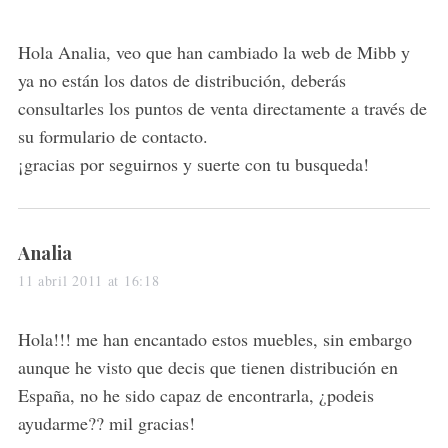
c
y
h
s
Hola Analia, veo que han cambiado la web de Mibb y
f
o
:
ya no están los datos de distribución, deberás
r
consultarles los puntos de venta directamente a través de
:
su formulario de contacto.
¡gracias por seguirnos y suerte con tu busqueda!
s
Analia
a
11 abril 2011 at 16:18
y
s
Hola!!! me han encantado estos muebles, sin embargo
:
aunque he visto que decis que tienen distribución en
España, no he sido capaz de encontrarla, ¿podeis
ayudarme?? mil gracias!