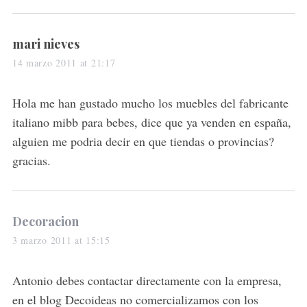
s
mari nieves
a
14 marzo 2011 at 21:17
y
s
Hola me han gustado mucho los muebles del fabricante
:
italiano mibb para bebes, dice que ya venden en españa,
alguien me podria decir en que tiendas o provincias?
gracias.
s
Decoracion
a
3 marzo 2011 at 15:15
y
s
Antonio debes contactar directamente con la empresa,
:
en el blog Decoideas no comercializamos con los