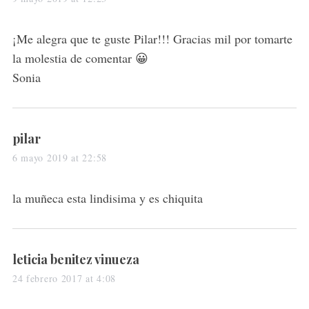
y
s
¡Me alegra que te guste Pilar!!! Gracias mil por tomarte
:
la molestia de comentar 😀
Sonia
s
pilar
a
6 mayo 2019 at 22:58
y
s
la muñeca esta lindisima y es chiquita
:
s
leticia benitez vinueza
a
24 febrero 2017 at 4:08
y