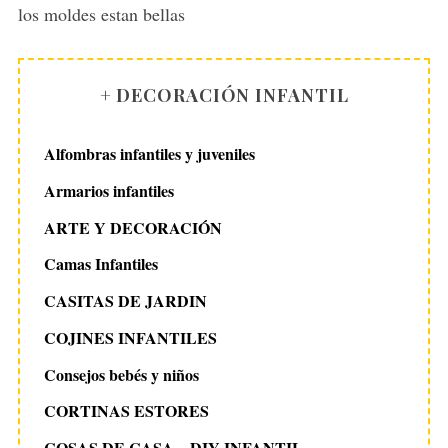
s
los moldes estan bellas
:
+ DECORACIÓN INFANTIL
Alfombras infantiles y juveniles
Armarios infantiles
ARTE Y DECORACIÓN
Camas Infantiles
CASITAS DE JARDIN
COJINES INFANTILES
Consejos bebés y niños
CORTINAS ESTORES
COSAS DE CASA – DIY INFANTIL