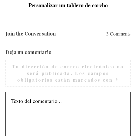
Personalizar un tablero de corcho
S
e
a
r
Join the Conversation
3 Comments
c
h
f
Deja un comentario
o
r
Tu dirección de correo electrónico no
:
será publicada.
Los campos
obligatorios están marcados con
*