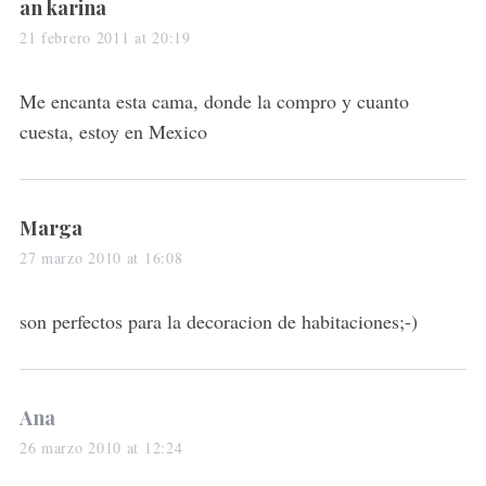
s
an karina
a
21 febrero 2011 at 20:19
y
S
s
Me encanta esta cama, donde la compro y cuanto
e
:
cuesta, estoy en Mexico
a
r
c
h
s
Marga
f
a
o
27 marzo 2010 at 16:08
r
y
:
s
son perfectos para la decoracion de habitaciones;-)
:
s
Ana
a
26 marzo 2010 at 12:24
y