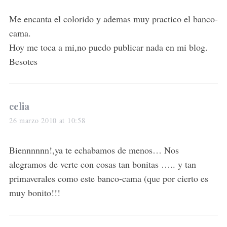
y
s
Me encanta el colorido y ademas muy practico el banco-
:
cama.
Hoy me toca a mi,no puedo publicar nada en mi blog.
Besotes
s
celia
a
26 marzo 2010 at 10:58
y
s
Biennnnnn!,ya te echabamos de menos… Nos
:
alegramos de verte con cosas tan bonitas ….. y tan
primaverales como este banco-cama (que por cierto es
muy bonito!!!