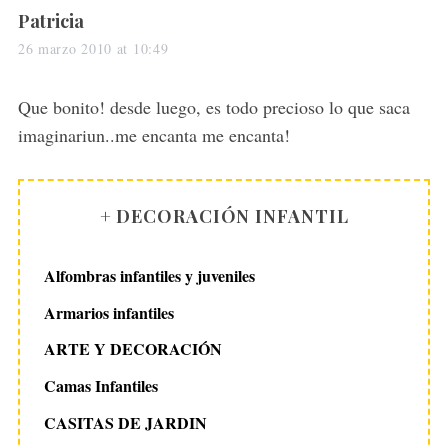
s
Patricia
a
26 marzo 2010 at 10:49
y
s
Que bonito! desde luego, es todo precioso lo que saca
:
imaginariun..me encanta me encanta!
+ DECORACIÓN INFANTIL
Alfombras infantiles y juveniles
Armarios infantiles
ARTE Y DECORACIÓN
Camas Infantiles
CASITAS DE JARDIN