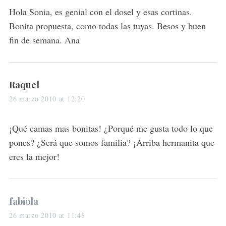
s
Hola Sonia, es genial con el dosel y esas cortinas.
:
Bonita propuesta, como todas las tuyas. Besos y buen
fin de semana. Ana
s
Raquel
a
26 marzo 2010 at 12:20
y
s
¡Qué camas mas bonitas! ¿Porqué me gusta todo lo que
:
pones? ¿Será que somos familia? ¡Arriba hermanita que
eres la mejor!
s
fabiola
a
26 marzo 2010 at 11:48