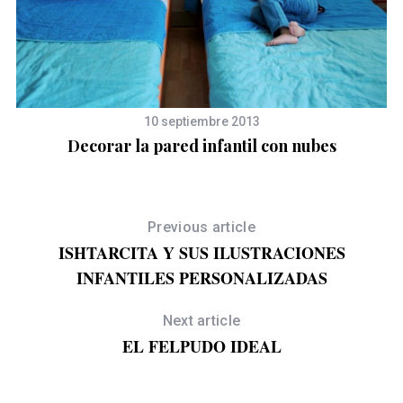
A
10 septiembre 2013
Decorar la pared infantil con nubes
Previous article
ISHTARCITA Y SUS ILUSTRACIONES
S
e
INFANTILES PERSONALIZADAS
a
r
Next article
c
EL FELPUDO IDEAL
h
f
o