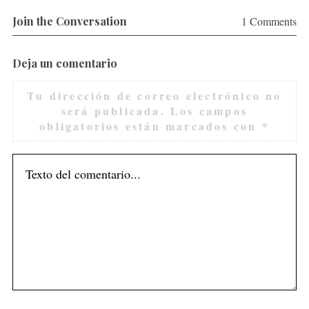
r
Join the Conversation
1 Comments
:
Deja un comentario
Tu dirección de correo electrónico no
será publicada.
Los campos
obligatorios están marcados con
*