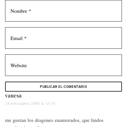
s
vanesa
a
18 noviembre 2008 at 13:33
y
s
me gustan los dragones enamorados, que lindos