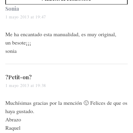
h
s
Sonia
f
a
o
1 mayo 2013 at 19:47
r
y
:
s
Me ha encantado esta manualidad, es muy original,
:
un besote¡¡¡
sonia
s
?Petit-on?
a
1 mayo 2013 at 19:38
y
s
Muchísimas gracias por la mención 🙂 Felices de que os
:
haya gustado.
Abrazo
Raquel