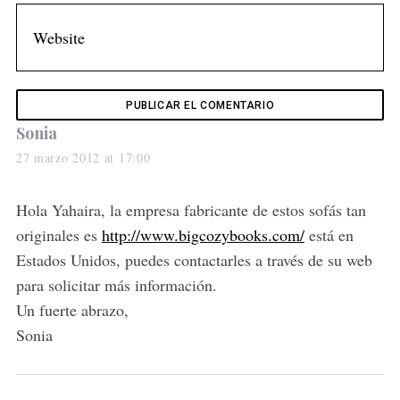
s
Sonia
a
27 marzo 2012 at 17:00
y
s
Hola Yahaira, la empresa fabricante de estos sofás tan
:
originales es
http://www.bigcozybooks.com/
está en
Estados Unidos, puedes contactarles a través de su web
para solicitar más información.
Un fuerte abrazo,
Sonia