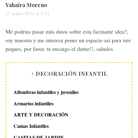
s
Yahaira Moreno
a
27 marzo 2012 at 1:15
y
s
Me podrías pasar más datos sobre esta facinante idea?,
:
soy maestra y me interesa poner un espacio asi para mis
peques, por favor, te encargo el datito!!, saludos
+ DECORACIÓN INFANTIL
Alfombras infantiles y juveniles
Armarios infantiles
ARTE Y DECORACIÓN
Camas Infantiles
CASITAS DE JARDIN