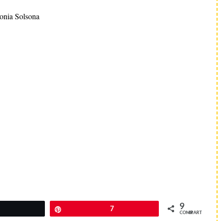
onia Solsona
9
Pin
7
COMPARTIR