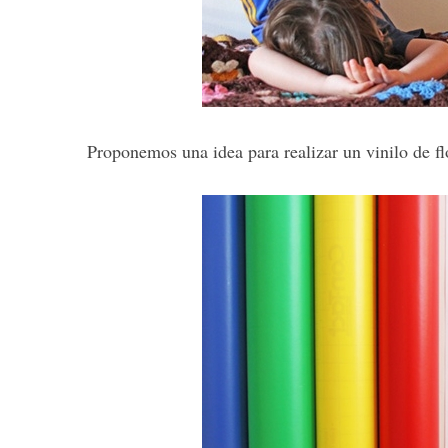
S
e
a
Proponemos una idea para realizar un vinilo de fl
r
c
h
f
o
r
: