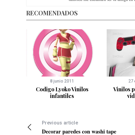
RECOMENDADOS
8 junio 2011
27 
lliot
Codigo Lyoko Vinilos
Vinilos 
infantiles
vi
Previous article
Decorar paredes con washi tape