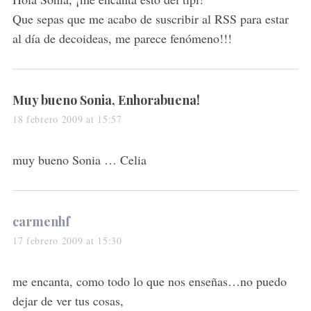
:
Que sepas que me acabo de suscribir al RSS para estar
al día de decoideas, me parece fenómeno!!!
s
Muy bueno Sonia, Enhorabuena!
a
18 febrero 2009 at 15:57
y
s
muy bueno Sonia … Celia
:
s
carmenhf
a
17 febrero 2009 at 15:30
y
s
me encanta, como todo lo que nos enseñas…no puedo
:
dejar de ver tus cosas,