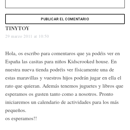
a
r
c
h
s
TINYTOY
f
a
o
29 marzo 2011 at 10:50
r
y
:
s
Hola, os escribo para comentaros que ya podéis ver en
:
España las casitas para niños Kidscrooked house. En
nuestra nueva tienda podréis ver físicamente una de
estas maravillas y vuestros hijos podrán jugar en ella el
rato que quieran. Además tenemos juguetes y libros que
esperamos os gusten tanto como a nosotros. Pronto
iniciaremos un calendario de actividades para los más
pequeños.
os esperamos!!