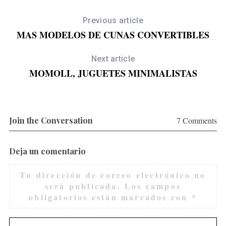
Previous article
MAS MODELOS DE CUNAS CONVERTIBLES
R
Next article
MOMOLL, JUGUETES MINIMALISTAS
Join the Conversation
7 Comments
Deja un comentario
Tu dirección de correo electrónico no
será publicada.
Los campos
obligatorios están marcados con
*