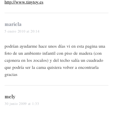
http://www.tinytoy.es
s
mariela
a
5 enero 2010 at 20:14
y
s
podrían ayudarme hace unos días vi en esta pagina una
:
foto de un ambiento infantil con piso de madera (con
cajonera en los zocalos) y del techo salía un cuadrado
que podría ser la cama quisiera volver a encontrarla
gracias
s
mely
a
30 junio 2009 at 1:33
y