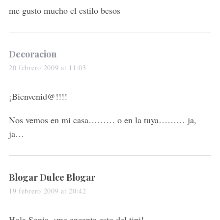
s
me gusto mucho el estilo besos
:
s
Decoracion
a
20 febrero 2009 at 11:03
y
s
¡Bienvenid@!!!!
:
Nos vemos en mi casa……… o en la tuya……… ja,
ja…
s
Blogar Dulce Blogar
a
19 febrero 2009 at 20:42
y
s
Hola Sonia, ¡me encanta esto del tipi!