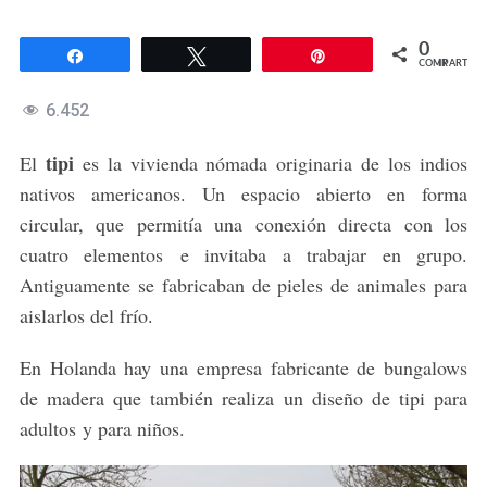
0
Compartir
Twittear
Pin
COMPARTIR
6.452
tipi
El
es la vivienda nómada originaria de los indios
nativos americanos. Un espacio abierto en forma
circular, que permitía una conexión directa con los
cuatro elementos e invitaba a trabajar en grupo.
Antiguamente se fabricaban de pieles de animales para
aislarlos del frío.
En Holanda hay una empresa fabricante de bungalows
de madera que también realiza un diseño de tipi para
adultos y para niños.