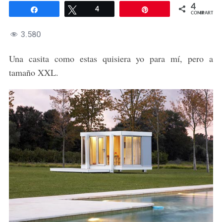
4
Compartir
Twittear
4
Pin
COMPARTIR
3.580
Una casita como estas quisiera yo para mí, pero a
tamaño XXL.