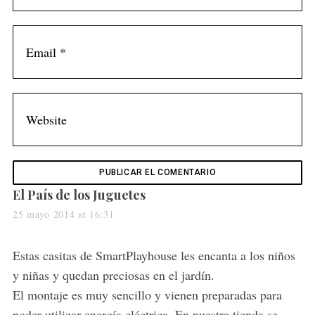
s
El País de los Juguetes
a
25 mayo 2014 at 16:31
y
s
Estas casitas de SmartPlayhouse les encanta a los niños
:
y niñas y quedan preciosas en el jardín.
El montaje es muy sencillo y vienen preparadas para
poder utilizar energía eléctrica. En nuestra tienda se