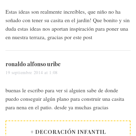
y
s
Estas ideas son realmente increíbles, que niño no ha
:
soñado con tener su casita en el jardin! Que bonito y sin
duda estas ideas nos aportan inspiración para poner una
en nuestra terraza, gracias por este post
s
ronaldo alfonso uribe
a
19 septiembre 2014 at 1:08
y
s
buenas le escribo para ver si alguien sabe de donde
:
puedo conseguir algún plano para construir una casita
para nena en el patio. desde ya muchas gracias
+ DECORACIÓN INFANTIL