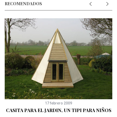
RECOMENDADOS
S
e
a
r
c
h
f
o
r
:
17 febrero 2009
CASITA PARA EL JARDIN, UN TIPI PARA NIÑOS