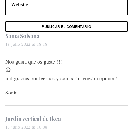
s
Sonia Solsona
a
18 julio 2022 at 18:18
y
s
Nos gusta que os guste!!!!
:
😀
mil gracias por leernos y compartir vuestra opinión!
Sonia
s
Jardín vertical de Ikea
a
13 julio 2022 at 10:08