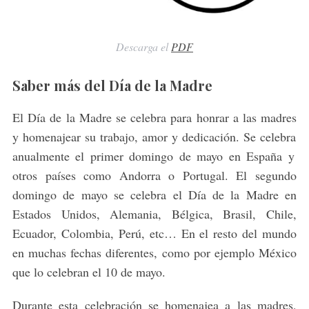
Descarga el
PDF
Saber más del Día de la Madre
El
D
ía
de
la
Mad
re
se
celeb
ra
para
hon
rar
a
las
mad
res
y
hom
en
aj
ear
su
tr
ab
ajo
,
am
or
y
ded
ic
aci
ón
.
Se
celeb
ra
an
ual
ment
e
el
primer
dom
ingo
de
may
o
en
España y
otros países como Andorra o Portugal. El segundo
domingo de mayo se celebra el Día de la Madre en
Est
ados
Un
id
os, Alemania, Bélgica, Brasil,
Chile,
Ecuador, Colombia, Perú, etc… E
n
el
rest
o
del
mund
o
en muchas fechas diferentes, como por ejemplo México
que lo celebran el 10 de mayo
.
Dur
ante
est
a
celebr
aci
ón
se
hom
en
aj
ea
a
las
mad
res
,