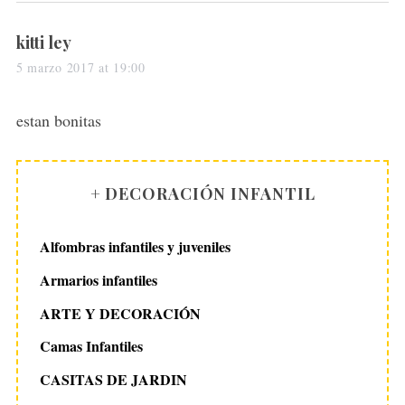
s
kitti ley
a
5 marzo 2017 at 19:00
y
s
estan bonitas
:
+ DECORACIÓN INFANTIL
Alfombras infantiles y juveniles
Armarios infantiles
ARTE Y DECORACIÓN
Camas Infantiles
CASITAS DE JARDIN