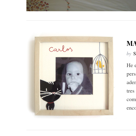
MA
by
S
He e
pers
ade
tres
comp
enco