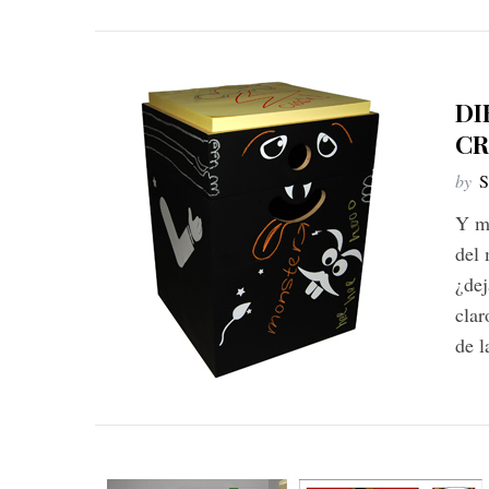
DI
CR
by
S
Y mi
del 
¿dej
clar
de l