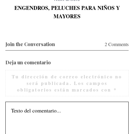
ENGENDROS, PELUCHES PARA NIÑOS Y
MAYORES
Join the Conversation
2 Comments
Deja un comentario
S
Tu dirección de correo electrónico no
e
será publicada.
Los campos
a
obligatorios están marcados con
*
r
c
h
f
o
r
: