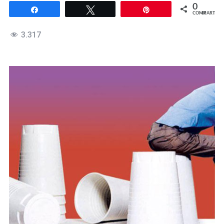
0
Compartir
Twittear
Pin
COMPARTIR
3.317