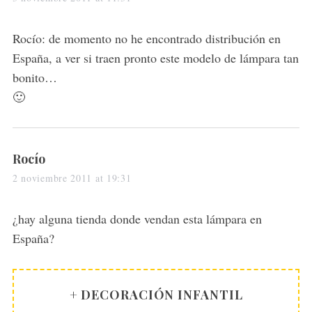
y
s
Rocío: de momento no he encontrado distribución en
:
España, a ver si traen pronto este modelo de lámpara tan
bonito…
🙂
s
Rocío
a
2 noviembre 2011 at 19:31
y
s
¿hay alguna tienda donde vendan esta lámpara en
:
España?
+ DECORACIÓN INFANTIL