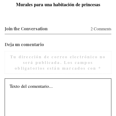
Murales para una habitación de princesas
Join the Conversation
2 Comments
Deja un comentario
Tu dirección de correo electrónico no
S
será publicada.
Los campos
e
obligatorios están marcados con
*
a
r
c
h
f
o
r
: